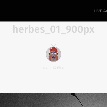
LIVE 
herbes_01_900px
admin1992