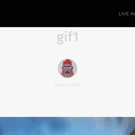
LIVE 
gif1
admin1992