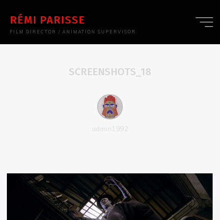
Aller
au
RÉMI PARISSE
contenu
FILM DIRECTOR / ANIMATION SUPERVISOR
SCREENSHOTS_18
admin1992