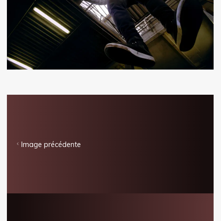
Image précédente