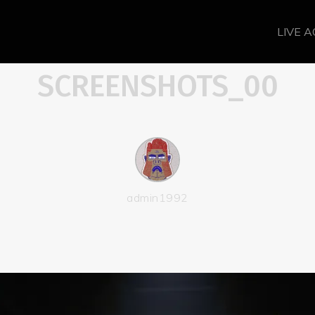
LIVE 
SCREENSHOTS_00
admin1992